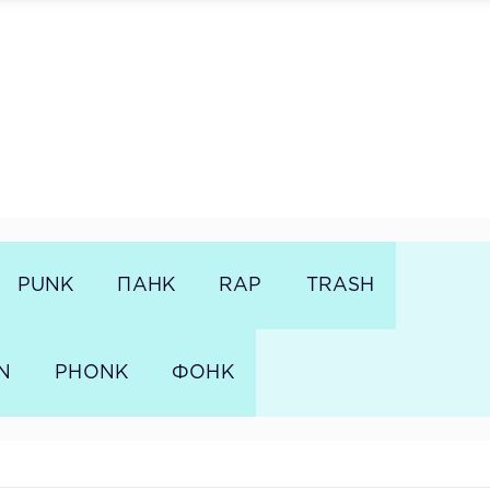
PUNK
ПАНК
RAP
TRASH
N
PHONK
ФОНК