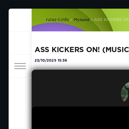
rulez-t.info
»
Музыка
» ASS KICKERS ON
ASS KICKERS ON! (MUSI
23/10/2025 15:36