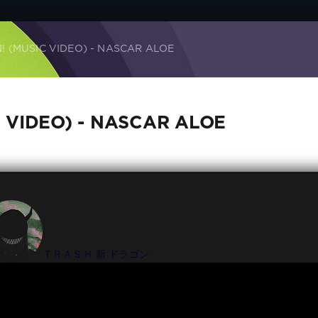
! (MUSIC VIDEO) - NASCAR ALOE
C VIDEO) - NASCAR ALOE
ＴＲＡＳＨ 新 ドラゴン