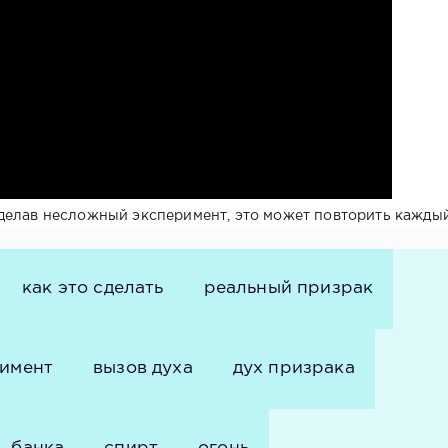
делав несложный эксперимент, это может повторить каждый
как это сделать
реальный призрак
имент
вызов духа
дух призрака