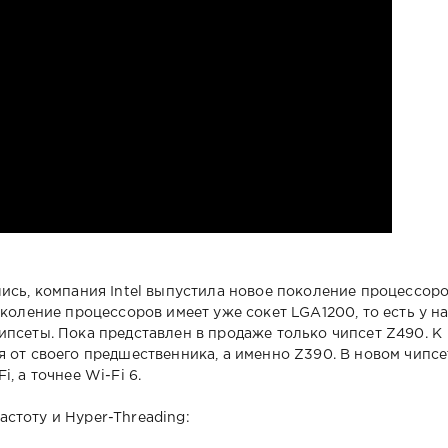
лись, компания Intel выпустила новое поколение процессор
околение процессоров имеет уже сокет LGA1200, то есть у н
ипсеты. Пока представлен в продаже только чипсет Z490. К
 от своего предшественника, а именно Z390. В новом чипсе
, а точнее Wi-Fi 6.
стоту и Hyper-Threading: