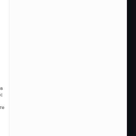
ов
ас
те