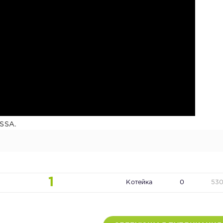
SSA.
1
Котейка
0
53