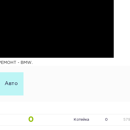
 РЕМОНТ - BMW.
Авто
0
Котейка
0
57