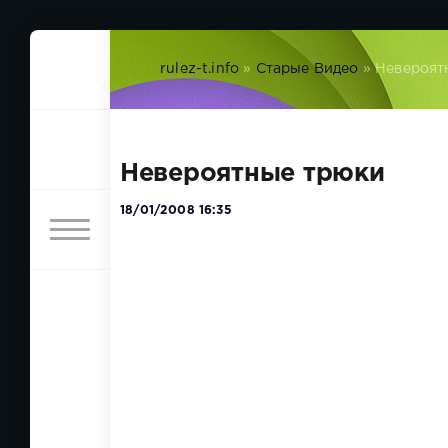
rulez-t.info
»
Старые Видео
» Невероят
Невероятные трюки
18/01/2008 16:35