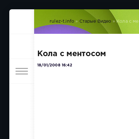
rulez-t.info
»
Старые Видео
» Кола с м
Кола с ментосом
18/01/2008 16:42