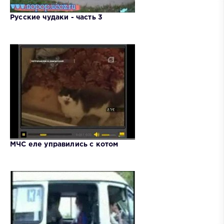
Русские чудаки - часть 3
МЧС еле управились с котом