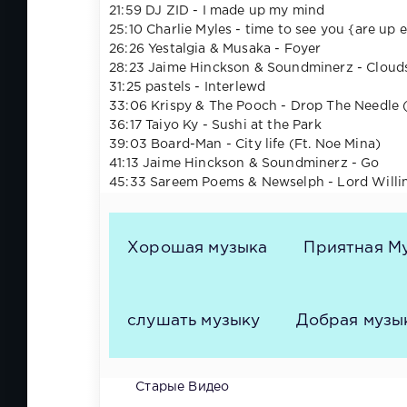
21:59 DJ ZID - I made up my mind
25:10 Charlie Myles - time to see you {are up e
26:26 Yestalgia & Musaka - Foyer
28:23 Jaime Hinckson & Soundminerz - Cloud
31:25 pastels - Interlewd
33:06 Krispy & The Pooch - Drop The Needle (
36:17 Taiyo Ky - Sushi at the Park
39:03 Board-Man - City life (Ft. Noe Mina)
41:13 Jaime Hinckson & Soundminerz - Go
45:33 Sareem Poems & Newselph - Lord Willin
Хорошая музыка
Приятная М
слушать музыку
Добрая музы
Старые Видео