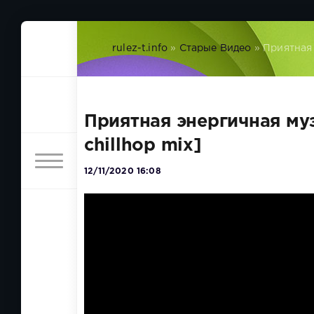
rulez-t.info
»
Старые Видео
» Приятная э
Приятная энергичная музык
chillhop mix]
12/11/2020 16:08