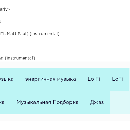
arly}
s
Ft. Matt Paul) [Instrumental]
g [Instrumental]
узыка
энергичная музыка
Lo Fi
LoFi
ка
Музыкальная Подборка
Джаз