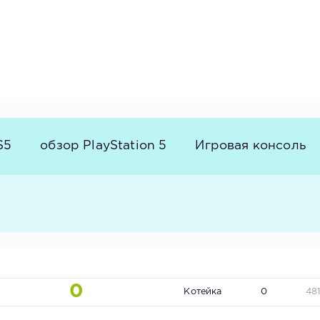
S5
обзор PlayStation 5
Игровая консоль
0
Котейка
0
48