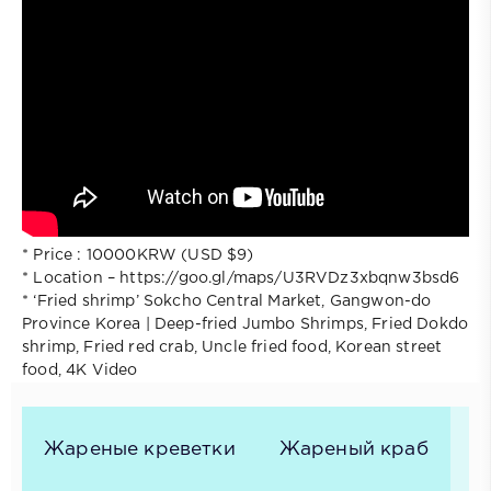
* Price : 10000KRW (USD $9)
* Location – https://goo.gl/maps/U3RVDz3xbqnw3bsd6
* ‘Fried shrimp’ Sokcho Central Market, Gangwon-do
Province Korea | Deep-fried Jumbo Shrimps, Fried Dokdo
shrimp, Fried red crab, Uncle fried food, Korean street
food, 4K Video
Жареные креветки
Жареный краб