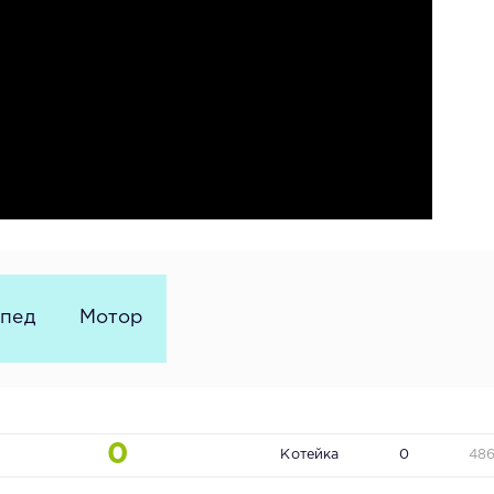
пед
Мотор
0
Котейка
0
48