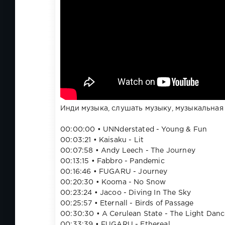
Инди музыка, слушать музыку, музыкальная
00:00:00​ • UNNderstated - Young & Fun
00:03:21​ • Kaisaku - Lit
00:07:58​ • Andy Leech - The Journey
00:13:15​ • Fabbro - Pandemic
00:16:46​ • FUGARU - Journey
00:20:30​ • Kooma - No Snow
00:23:24​ • Jacoo - Diving In The Sky
00:25:57​ • Eternall - Birds of Passage
00:30:30​ • A Cerulean State - The Light Dan
00:33:39​ • FUGARU - Ethereal