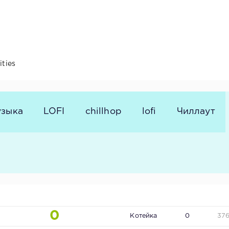
ities
узыка
LOFI
chillhop
lofi
Чиллаут
0
Котейка
0
37