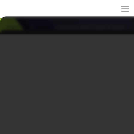
rulez-t.info
»
Сериалы
» Красные нити 1 сезон 4 серия
Красные нити 1 сезон 4 серия
24/11/2025 09:01
Продолжая расследование, Джи Ук слышит от Хён
Хып о существовании S-линий, но считает это
вымыслом. Тем временем мечтатель и работник
пансиона Панджу-гу находит очки в доме Ми Сон и
ощущает небывалую свободу. Однако вскоре он
замечает связь между женщиной, в которую был
влюблён, и музыкальным преподавателем, и вспышка
ревности обрушивается на него, как волна,
разбивающая хрупкие надежды.
Название: Красные нити 1 сезон 4 серия