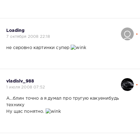
Loading
7 октября 2008 22:18
не серовно картинки супер
vladislv_988
1 июля 2008 07:52
А...блин точно а я думал про тругую какуенибудь
технику
Ну щас понятно.