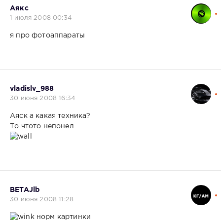
Аякс
1 июля 2008 00:34
я про фотоаппараты
vladislv_988
30 июня 2008 16:34
Аяск а какая техника?
То чтото непонел
BETAJlb
30 июня 2008 11:28
норм картинки