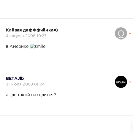
Клёвая дефФфчёнка=)
4 августа 2008 10:27
в Америке
BETAJlb
31 июля 2008 01:04
а где такой находится?