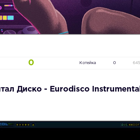
0
Котейка
0
64
л Диско - Eurodisco Instrumenta