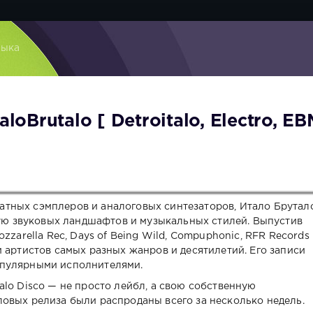
зыка
loBrutalo‬ [ Detroitalo, Electro, EB
тных сэмплеров и аналоговых синтезаторов, Итало Брутал
нную звуковых ландшафтов и музыкальных стилей. Выпустив
zzarella Rec, Days of Being Wild, Compuphonic, RFR Records
 артистов самых разных жанров и десятилетий. Его записи
опулярными исполнителями.
lo Disco — не просто лейбл, а свою собственную
овых релиза были распроданы всего за несколько недель.