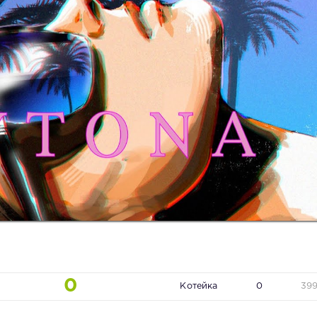
0
Котейка
0
39