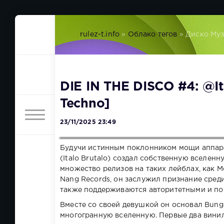
rulez-t.info
»
Облако тегов
» Диско Му
DIE IN THE DISCO #4: ‪@Ita
Techno]
23/11/2025 23:49
Будучи истинным поклонником мощи аппара
(Italo Brutalo) создал собственную вселе
множество релизов на таких лейблах, как Mo
Nang Records, он заслужил признание среди
также поддерживаются авторитетными и п
Вместе со своей девушкой он основал Bunga
многогранную вселенную. Первые два винил