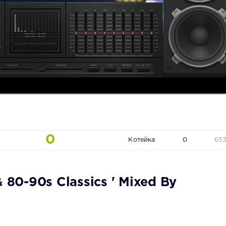
0
Котейка
0
65
 80-90s Classics ' Mixed By