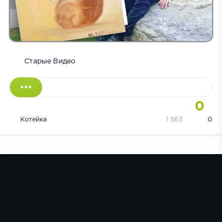
Старые Видео
0
Котейка
1 563
0