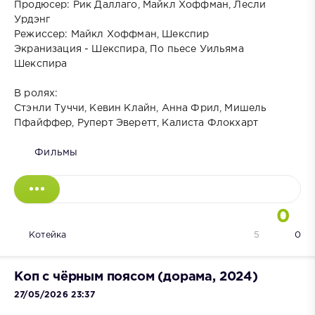
Продюсер: Рик Даллаго, Майкл Хоффман, Лесли
Урдэнг
Режиссер: Майкл Хоффман, Шекспир
Экранизация - Шекспира, По пьесе Уильяма
Шекспира
В ролях:
Стэнли Туччи, Кевин Клайн, Анна Фрил, Мишель
Пфайффер, Руперт Эверетт, Калиста Флокхарт
Фильмы
0
Котейка
5
0
Коп с чёрным поясом (дорама, 2024)
27/05/2026 23:37