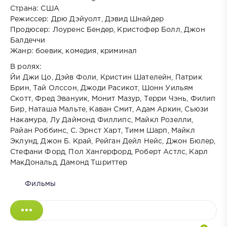
Страна: США
Режиссер: Дрю Дэйуолт, Дэвид Шнайдер
Продюсер: Лоуренс Бендер, Кристофер Болл, Джон
Балдеччи
Жанр: боевик, комедия, криминал
В ролях:
Йи Джи Цо, Дэйв Фоли, Кристин Шателейн, Патрик
Брин, Тай Олссон, Джоди Расикот, Шонн Уильям
Скотт, Фред Эвануик, Монит Мазур, Терри Чэнь, Филип
Бир, Наташа Мальте, Каван Смит, Адам Аркин, Сьюзи
Накамура, Лу Даймонд Филлипс, Майкл Розелли,
Райан Роббинс, С. Эрнст Харт, Тимм Шарп, Майкл
Эклунд, Джон Б. Край, Рейган Дейл Нейс, Джон Бюлер,
Стефани Форд, Пол Хангерфорд, Роберт Астлс, Карл
МакДональд, Дамонд Тшриттер
Фильмы