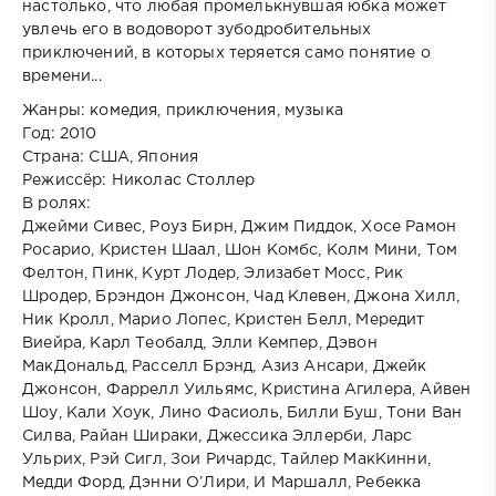
настолько, что любая промелькнувшая юбка может
увлечь его в водоворот зубодробительных
приключений, в которых теряется само понятие о
времени...
Жанры: комедия, приключения, музыка
Год: 2010
Страна: США, Япония
Режиссёр: Николас Столлер
В ролях:
Джейми Сивес, Роуз Бирн, Джим Пиддок, Хосе Рамон
Росарио, Кристен Шаал, Шон Комбс, Колм Мини, Том
Фелтон, Пинк, Курт Лодер, Элизабет Мосс, Рик
Шродер, Брэндон Джонсон, Чад Клевен, Джона Хилл,
Ник Кролл, Марио Лопес, Кристен Белл, Мередит
Виейра, Карл Теобалд, Элли Кемпер, Дэвон
МакДональд, Расселл Брэнд, Азиз Ансари, Джейк
Джонсон, Фаррелл Уильямс, Кристина Агилера, Айвен
Шоу, Кали Хоук, Лино Фасиоль, Билли Буш, Тони Ван
Силва, Райан Шираки, Джессика Эллерби, Ларс
Ульрих, Рэй Сигл, Зои Ричардс, Тайлер МакКинни,
Медди Форд, Дэнни О’Лири, И Маршалл, Ребекка