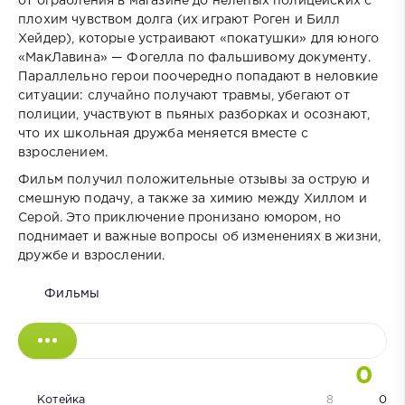
от ограбления в магазине до нелепых полицейских с
плохим чувством долга (их играют Роген и Билл
Хейдер), которые устраивают «покатушки» для юного
«МакЛавина» — Фогелла по фальшивому документу.
Параллельно герои поочередно попадают в неловкие
ситуации: случайно получают травмы, убегают от
полиции, участвуют в пьяных разборках и осознают,
что их школьная дружба меняется вместе с
взрослением.
Фильм получил положительные отзывы за острую и
смешную подачу, а также за химию между Хиллом и
Серой. Это приключение пронизано юмором, но
поднимает и важные вопросы об изменениях в жизни,
дружбе и взрослении.
Фильмы
0
Котейка
8
0