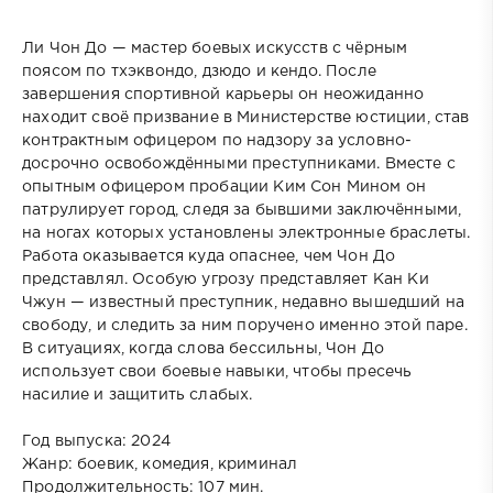
Ли Чон До — мастер боевых искусств с чёрным
поясом по тхэквондо, дзюдо и кендо. После
завершения спортивной карьеры он неожиданно
находит своё призвание в Министерстве юстиции, став
контрактным офицером по надзору за условно-
досрочно освобождёнными преступниками. Вместе с
опытным офицером пробации Ким Сон Мином он
патрулирует город, следя за бывшими заключёнными,
на ногах которых установлены электронные браслеты.
Работа оказывается куда опаснее, чем Чон До
представлял. Особую угрозу представляет Кан Ки
Чжун — известный преступник, недавно вышедший на
свободу, и следить за ним поручено именно этой паре.
В ситуациях, когда слова бессильны, Чон До
использует свои боевые навыки, чтобы пресечь
насилие и защитить слабых.
Год выпуска: 2024
Жанр: боевик, комедия, криминал
Продолжительность: 107 мин.