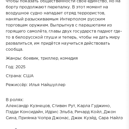
чтобы показать общественности своё единство, но на
борту продолжают перепалку. В этот момент на
воздушное судно нападает отряд террористов,
нанятый разыскиваемым Интерполом русским
торговцем оружием. Выпрыгнув с парашютами из
горящего самолёта, главы двух государств падают где-
то в белорусской глуши и теперь, чтобы не дать миру
развалиться, им придётся научиться действовать
сообща.
Жанры: боевик, триллер, комедия
Год: 2025
Страна: США
Режиссёр: Илья Найшуллер
В ролях:
Александр Кузнецов, Стивен Рут, Карла Гуджино,
Пэдди Консидайн, Идрис Эльба, Ричард Койл, Джон
Сина, Приянка Чопра Джонас, Джек Куэйд, Сара Найлз