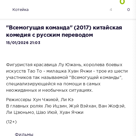
0
Котейка
4
0
"Всемогущая команда" (2017) китайская
комедия с русским переводом
15/01/2026 21:03
Фигуристая красавица Лу Южань, королева боевых
искусств Тао То - милашка Хуан Ячжи - трое из шести
участников так называемой "Всемогущей команды",
специализирующейся на помощи в самых
неожиданных и необычных ситуациях.
Режиссеры Хун Чжиюй, Ли Кэ
В главных ролях Лю Ицзин, Жуй Вэйхан, Ван Жофэй,
Ли Цзюньмо, Шао Июй, Хуан Ячжи
(12+)
Фильмы