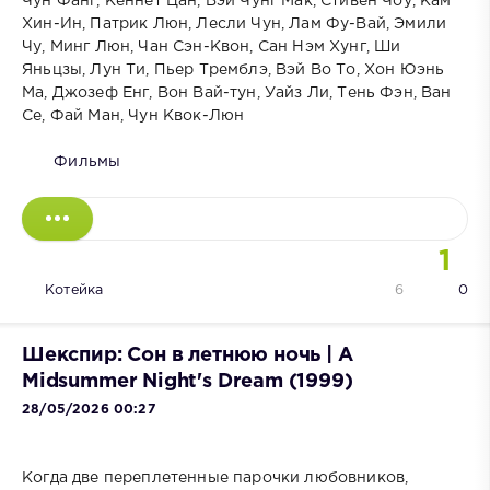
Чун Фанг, Кеннет Цан, Вэй Чунг Мак, Стивен Чоу, Кам
Хин-Ин, Патрик Люн, Лесли Чун, Лам Фу-Вай, Эмили
Чу, Минг Люн, Чан Сэн-Квон, Сан Нэм Хунг, Ши
Яньцзы, Лун Ти, Пьер Тремблэ, Вэй Во То, Хон Юэнь
Ма, Джозеф Енг, Вон Вай-тун, Уайз Ли, Тень Фэн, Ван
Се, Фай Ман, Чун Квок-Люн
Фильмы
1
Котейка
6
0
Шекспир: Сон в летнюю ночь | A
Midsummer Night's Dream (1999)
28/05/2026 00:27
Когда две переплетенные парочки любовников,