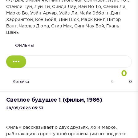
Фу-Вай, Эмили Чу, Минг Люн, Чан Сэн-Квон, Луис Рот,
Стэнли Тун, Лун Ти, Синди Лау, Вэй Во То, Сэмми Ли,
Марко Во, Уэйн Арчер, Уайз Ли, Майк Эбботт, Дин
Хэррингтон, Кен Бойл, Дин Шек, Марк Кинг, Питер
Ванг, Чарльз Дюма, Стив Мак, Синг Чау Вэй, Гуань
Шань
Фильмы
0
Котейка
6
0
Светлое будущее 1 (фильм, 1986)
28/05/2026 05:33
Фильм рассказывает о двух друзьях, Хо и Марке,
работающих в преступной организации по подделке