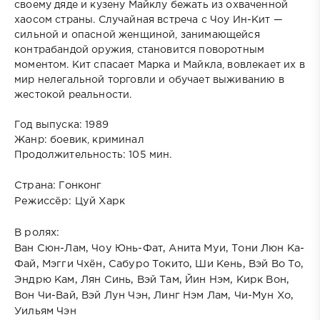
своему дяде и кузену Майклу бежать из охваченной
хаосом страны. Случайная встреча с Чоу Ин-Кит —
сильной и опасной женщиной, занимающейся
контрабандой оружия, становится поворотным
моментом. Кит спасает Марка и Майкла, вовлекает их в
мир нелегальной торговли и обучает выживанию в
жестокой реальности.
Год выпуска: 1989
Жанр: боевик, криминал
Продолжительность: 105 мин.
Страна:
Гонконг
Режиссёр:
Цуй Харк
В ролях:
Ван Сюн-Лам, Чоу Юнь-Фат, Анита Муи, Тони Люн Ка-
Фай, Мэгги Чхён, Сабуро Токито, Ши Кень, Вэй Во То,
Эндрю Кам, Лян Синь, Вэй Там, Йин Нэм, Кирк Вон,
Вон Чи-Вай, Вэй Лун Чэн, Линг Нэм Лам, Чи-Мун Хо,
Уильям Чэн