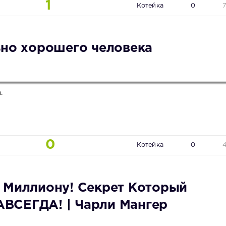
1
Котейка
0
ьно хорошего человека
.
0
Котейка
0
 Миллиону! Секрет Который
ВСЕГДА! | Чарли Мангер