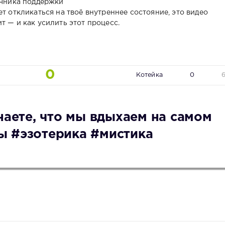
очника поддержки
ет откликаться на твоё внутреннее состояние, это видео
т — и как усилить этот процесс.
0
Котейка
0
наете, что мы вдыхаем на самом
ы #эзотерика #мистика