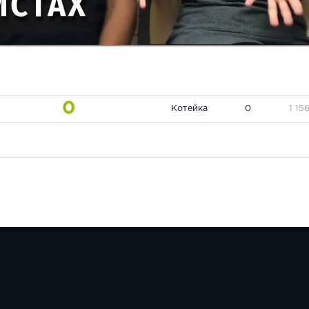
0
Котейка
0
1 15