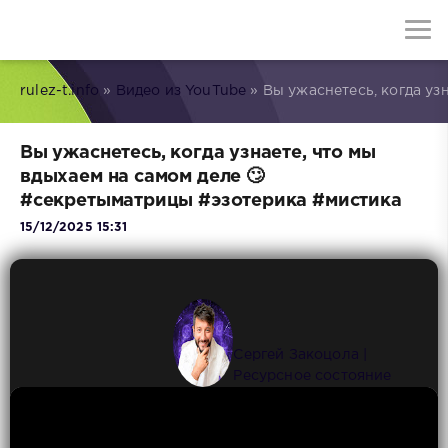
rulez-t.info
»
Видео из YouTube
» Вы ужаснетесь, когда уз
Вы ужаснетесь, когда узнаете, что мы
вдыхаем на самом деле 🙄
#секретыматрицы #эзотерика #мистика
15/12/2025 15:31
Сергей Закоцола |
Ресурсное состояние