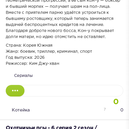
геометрической прогрессии, а её сын Кон-у — боксёр
и бывший морпех — получает шрам на пол-лица.
Вместе с приятелем парню удаётся устроиться к
бывшему ростовщику, который теперь занимается
выдачей беспроцентных кредитов на лечение.
Благодаря доброте нового босса, Кон-у покрывает
долги матери, но идею отомстить не оставляет.
Страна: Корея Южная
Жанр: боевик, триллер, криминал, спорт
Год выпуска: 2026
Режиссер: Ким Джу-хван
Сериалы
0
7
Котейка
0
Охотничьи псы - 6 серия 2 сезон /