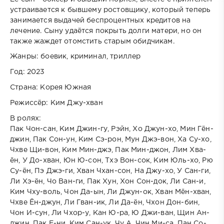
устраивается к бывшему ростовщику, который теперь
занимается выдачей беспроцентных кредитов на
лечение. Сыну удаётся покрыть долги матери, но он
также жаждет отомстить старым обидчикам.
Жанры: боевик, криминал, триллер
Год: 2023
Страна: Корея Южная
Режиссёр: Ким Джу-хван
В ролях:
Пак Чон-сан, Ким Джин-гу, Рэйн, Хо Джун-хо, Мин Гён-
джин, Пак Сон-ун, Ким Сэ-рон, Мун Джэ-вон, Ха Су-хо,
Чхве Щи-вон, Ким Мин-джэ, Пак Мин-джон, Лим Хва-
ён, У До-хван, Юн Ю-сон, Тхэ Вон-сок, Ким Юль-хо, Рю
Су-ён, Пэ Джэ-ги, Хван Чхан-сон, На Джу-хо, У Сан-ги,
Ли Хэ-ён, Чо Ван-ги, Пак Хун, Хон Сон-док, Ли Сан-и,
Ким Чху-воль, Чон Да-ын, Ли Джун-ок, Хван Мён-хван,
Чхве Ён-джун, Ли Гван-ик, Ли Да-ён, Чхон Дон-бин,
Чон И-сун, Ли Чхор-у, Кан Ю-ра, Ю Джи-ван, Щин Ан-
джин, Пак Е-ни, Ким Сан-ук, Чу А, Чин Ми-са, Пан Со-