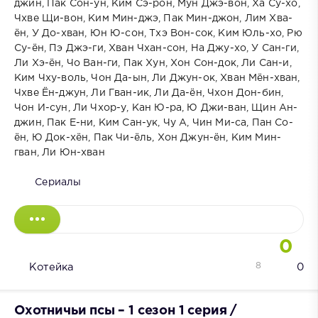
джин, Пак Сон-ун, Ким Сэ-рон, Мун Джэ-вон, Ха Су-хо,
Чхве Щи-вон, Ким Мин-джэ, Пак Мин-джон, Лим Хва-
ён, У До-хван, Юн Ю-сон, Тхэ Вон-сок, Ким Юль-хо, Рю
Су-ён, Пэ Джэ-ги, Хван Чхан-сон, На Джу-хо, У Сан-ги,
Ли Хэ-ён, Чо Ван-ги, Пак Хун, Хон Сон-док, Ли Сан-и,
Ким Чху-воль, Чон Да-ын, Ли Джун-ок, Хван Мён-хван,
Чхве Ён-джун, Ли Гван-ик, Ли Да-ён, Чхон Дон-бин,
Чон И-сун, Ли Чхор-у, Кан Ю-ра, Ю Джи-ван, Щин Ан-
джин, Пак Е-ни, Ким Сан-ук, Чу А, Чин Ми-са, Пан Со-
ён, Ю Док-хён, Пак Чи-ёль, Хон Джун-ён, Ким Мин-
гван, Ли Юн-хван
Сериалы
0
8
Котейка
0
Охотничьи псы – 1 сезон 1 серия /