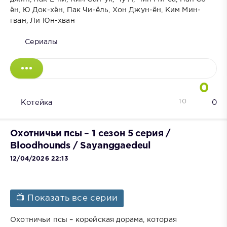
ён, Ю Док-хён, Пак Чи-ёль, Хон Джун-ён, Ким Мин-
гван, Ли Юн-хван
Сериалы
0
10
Котейка
0
Охотничьи псы – 1 сезон 5 серия /
Bloodhounds / Sayanggaedeul
12/04/2026 22:13
📺 Показать все серии
Охотничьи псы – корейская дорама, которая