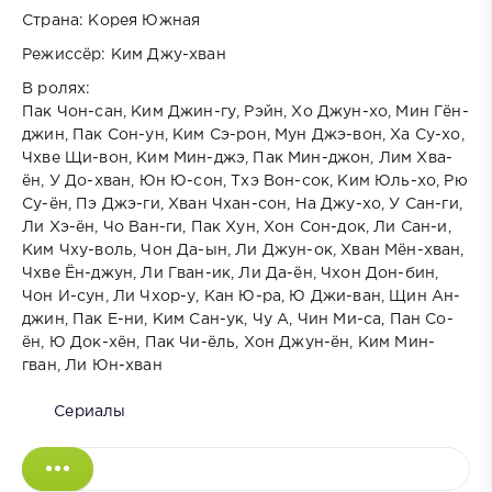
Страна: Корея Южная
Режиссёр: Ким Джу-хван
В ролях:
Пак Чон-сан, Ким Джин-гу, Рэйн, Хо Джун-хо, Мин Гён-
джин, Пак Сон-ун, Ким Сэ-рон, Мун Джэ-вон, Ха Су-хо,
Чхве Щи-вон, Ким Мин-джэ, Пак Мин-джон, Лим Хва-
ён, У До-хван, Юн Ю-сон, Тхэ Вон-сок, Ким Юль-хо, Рю
Су-ён, Пэ Джэ-ги, Хван Чхан-сон, На Джу-хо, У Сан-ги,
Ли Хэ-ён, Чо Ван-ги, Пак Хун, Хон Сон-док, Ли Сан-и,
Ким Чху-воль, Чон Да-ын, Ли Джун-ок, Хван Мён-хван,
Чхве Ён-джун, Ли Гван-ик, Ли Да-ён, Чхон Дон-бин,
Чон И-сун, Ли Чхор-у, Кан Ю-ра, Ю Джи-ван, Щин Ан-
джин, Пак Е-ни, Ким Сан-ук, Чу А, Чин Ми-са, Пан Со-
ён, Ю Док-хён, Пак Чи-ёль, Хон Джун-ён, Ким Мин-
гван, Ли Юн-хван
Сериалы