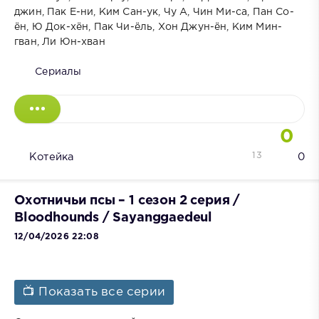
джин, Пак Е-ни, Ким Сан-ук, Чу А, Чин Ми-са, Пан Со-
ён, Ю Док-хён, Пак Чи-ёль, Хон Джун-ён, Ким Мин-
гван, Ли Юн-хван
Сериалы
0
13
Котейка
0
Охотничьи псы – 1 сезон 2 серия /
Bloodhounds / Sayanggaedeul
12/04/2026 22:08
📺 Показать все серии