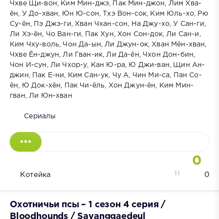
Чхве Щи-вон, Ким Мин-джэ, Пак Мин-джон, Лим Хва-
ён, У До-хван, Юн Ю-сон, Тхэ Вон-сок, Ким Юль-хо, Рю
Су-ён, Пэ Джэ-ги, Хван Чхан-сон, На Джу-хо, У Сан-ги,
Ли Хэ-ён, Чо Ван-ги, Пак Хун, Хон Сон-док, Ли Сан-и,
Ким Чху-воль, Чон Да-ын, Ли Джун-ок, Хван Мён-хван,
Чхве Ён-джун, Ли Гван-ик, Ли Да-ён, Чхон Дон-бин,
Чон И-сун, Ли Чхор-у, Кан Ю-ра, Ю Джи-ван, Щин Ан-
джин, Пак Е-ни, Ким Сан-ук, Чу А, Чин Ми-са, Пан Со-
ён, Ю Док-хён, Пак Чи-ёль, Хон Джун-ён, Ким Мин-
гван, Ли Юн-хван
Сериалы
0
11
Котейка
0
Охотничьи псы – 1 сезон 4 серия /
Bloodhounds / Sayanggaedeul