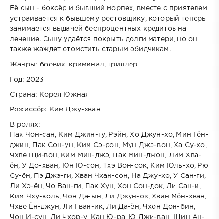
Её сын - боксёр и бывший морпех, вместе с приятелем
устраивается к бывшему ростовщику, который теперь
занимается выдачей беспроцентных кредитов на
лечение. Сыну удаётся покрыть долги матери, но он
также жаждет отомстить старым обидчикам.
Жанры: боевик, криминал, триллер
Год: 2023
Страна: Корея Южная
Режиссёр: Ким Джу-хван
В ролях:
Пак Чон-сан, Ким Джин-гу, Рэйн, Хо Джун-хо, Мин Гён-
джин, Пак Сон-ун, Ким Сэ-рон, Мун Джэ-вон, Ха Су-хо,
Чхве Щи-вон, Ким Мин-джэ, Пак Мин-джон, Лим Хва-
ён, У До-хван, Юн Ю-сон, Тхэ Вон-сок, Ким Юль-хо, Рю
Су-ён, Пэ Джэ-ги, Хван Чхан-сон, На Джу-хо, У Сан-ги,
Ли Хэ-ён, Чо Ван-ги, Пак Хун, Хон Сон-док, Ли Сан-и,
Ким Чху-воль, Чон Да-ын, Ли Джун-ок, Хван Мён-хван,
Чхве Ён-джун, Ли Гван-ик, Ли Да-ён, Чхон Дон-бин,
Чон И-сун, Ли Чхор-у, Кан Ю-ра, Ю Джи-ван, Щин Ан-