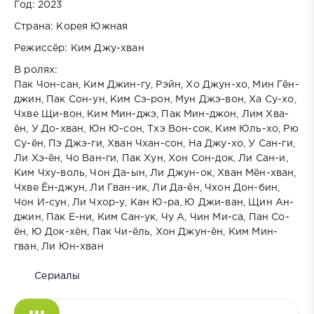
Год: 2023
Страна: Корея Южная
Режиссёр: Ким Джу-хван
В ролях:
Пак Чон-сан, Ким Джин-гу, Рэйн, Хо Джун-хо, Мин Гён-
джин, Пак Сон-ун, Ким Сэ-рон, Мун Джэ-вон, Ха Су-хо,
Чхве Щи-вон, Ким Мин-джэ, Пак Мин-джон, Лим Хва-
ён, У До-хван, Юн Ю-сон, Тхэ Вон-сок, Ким Юль-хо, Рю
Су-ён, Пэ Джэ-ги, Хван Чхан-сон, На Джу-хо, У Сан-ги,
Ли Хэ-ён, Чо Ван-ги, Пак Хун, Хон Сон-док, Ли Сан-и,
Ким Чху-воль, Чон Да-ын, Ли Джун-ок, Хван Мён-хван,
Чхве Ён-джун, Ли Гван-ик, Ли Да-ён, Чхон Дон-бин,
Чон И-сун, Ли Чхор-у, Кан Ю-ра, Ю Джи-ван, Щин Ан-
джин, Пак Е-ни, Ким Сан-ук, Чу А, Чин Ми-са, Пан Со-
ён, Ю Док-хён, Пак Чи-ёль, Хон Джун-ён, Ким Мин-
гван, Ли Юн-хван
Сериалы