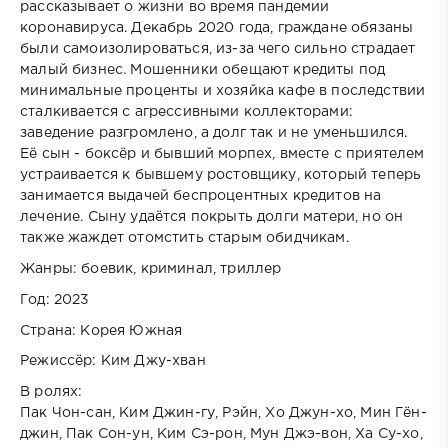
рассказывает о жизни во время пандемии
коронавируса. Декабрь 2020 года, граждане обязаны
были самоизолироваться, из-за чего сильно страдает
малый бизнес. Мошенники обещают кредиты под
минимальные проценты и хозяйка кафе в последствии
сталкивается с агрессивными коллекторами:
заведение разгромлено, а долг так и не уменьшился.
Её сын - боксёр и бывший морпех, вместе с приятелем
устраивается к бывшему ростовщику, который теперь
занимается выдачей беспроцентных кредитов на
лечение. Сыну удаётся покрыть долги матери, но он
также жаждет отомстить старым обидчикам.
Жанры: боевик, криминал, триллер
Год: 2023
Страна: Корея Южная
Режиссёр: Ким Джу-хван
В ролях:
Пак Чон-сан, Ким Джин-гу, Рэйн, Хо Джун-хо, Мин Гён-
джин, Пак Сон-ун, Ким Сэ-рон, Мун Джэ-вон, Ха Су-хо,