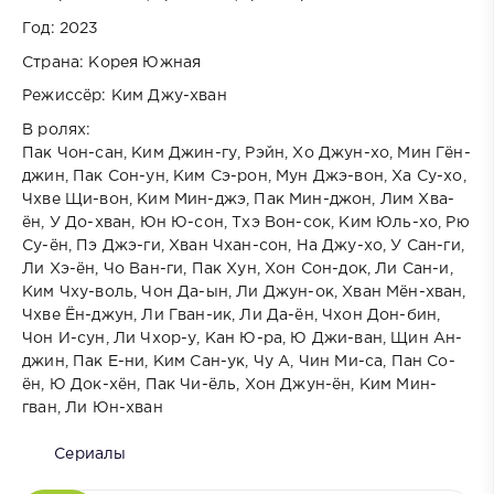
Год: 2023
Страна: Корея Южная
Режиссёр: Ким Джу-хван
В ролях:
Пак Чон-сан, Ким Джин-гу, Рэйн, Хо Джун-хо, Мин Гён-
джин, Пак Сон-ун, Ким Сэ-рон, Мун Джэ-вон, Ха Су-хо,
Чхве Щи-вон, Ким Мин-джэ, Пак Мин-джон, Лим Хва-
ён, У До-хван, Юн Ю-сон, Тхэ Вон-сок, Ким Юль-хо, Рю
Су-ён, Пэ Джэ-ги, Хван Чхан-сон, На Джу-хо, У Сан-ги,
Ли Хэ-ён, Чо Ван-ги, Пак Хун, Хон Сон-док, Ли Сан-и,
Ким Чху-воль, Чон Да-ын, Ли Джун-ок, Хван Мён-хван,
Чхве Ён-джун, Ли Гван-ик, Ли Да-ён, Чхон Дон-бин,
Чон И-сун, Ли Чхор-у, Кан Ю-ра, Ю Джи-ван, Щин Ан-
джин, Пак Е-ни, Ким Сан-ук, Чу А, Чин Ми-са, Пан Со-
ён, Ю Док-хён, Пак Чи-ёль, Хон Джун-ён, Ким Мин-
гван, Ли Юн-хван
Сериалы