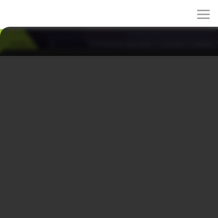
rulez-t.info
»
Сериалы
» Охотничьи псы – 1 сезон 2 серия 
Охотничьи псы – 1 сезон 2 серия /
Bloodhounds / Sayanggaedeul
12/04/2026 22:08
Охотничьи псы – корейская дорама, которая
рассказывает о жизни во время пандемии
коронавируса. Декабрь 2020 года, граждане обязаны
были самоизолироваться, из-за чего сильно страдает
малый бизнес. Мошенники обещают кредиты под
минимальные проценты и хозяйка кафе в последствии
сталкивается с агрессивными коллекторами:
заведение разгромлено, а долг так и не уменьшился.
Её сын - боксёр и бывший морпех, вместе с приятелем
устраивается к бывшему ростовщику, который теперь