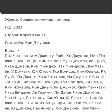
занимается выдачей беспроцентных кредитов на
лечение. Сыну удаётся покрыть долги матери, но он
также жаждет отомстить старым обидчикам.
Жанры: боевик, криминал, триллер
Год: 2023
Страна: Корея Южная
Режиссёр: Ким Джу-хван
В ролях:
Пак Чон-сан, Ким Джин-гу, Рэйн, Хо Джун-хо, Мин Гён-
джин, Пак Сон-ун, Ким Сэ-рон, Мун Джэ-вон, Ха Су-хо,
Чхве Щи-вон, Ким Мин-джэ, Пак Мин-джон, Лим Хва-
ён, У До-хван, Юн Ю-сон, Тхэ Вон-сок, Ким Юль-хо, Рю
Су-ён, Пэ Джэ-ги, Хван Чхан-сон, На Джу-хо, У Сан-ги,
Ли Хэ-ён, Чо Ван-ги, Пак Хун, Хон Сон-док, Ли Сан-и,
Ким Чху-воль, Чон Да-ын, Ли Джун-ок, Хван Мён-хван,
Чхве Ён-джун, Ли Гван-ик, Ли Да-ён, Чхон Дон-бин,
Чон И-сун, Ли Чхор-у, Кан Ю-ра, Ю Джи-ван, Щин Ан-
джин, Пак Е-ни, Ким Сан-ук, Чу А, Чин Ми-са, Пан Со-
ён, Ю Док-хён, Пак Чи-ёль, Хон Джун-ён, Ким Мин-