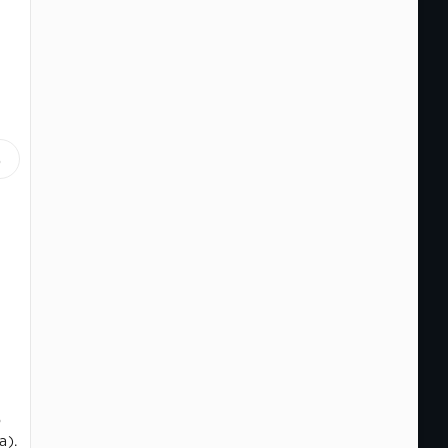
6
о
а).