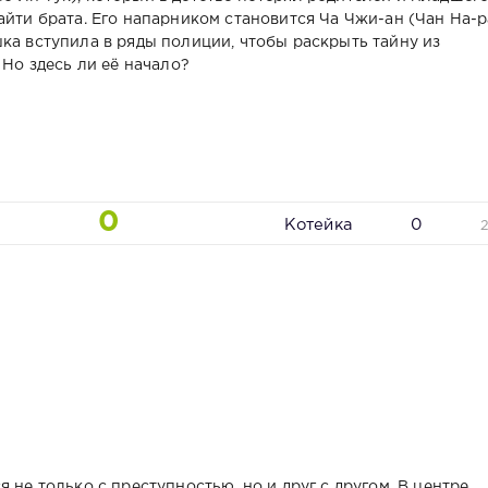
айти брата. Его напарником становится Ча Чжи-ан (Чан На-р
ка вступила в ряды полиции, чтобы раскрыть тайну из
 Но здесь ли её начало?
0
Котейка
0
 не только с преступностью, но и друг с другом. В центре