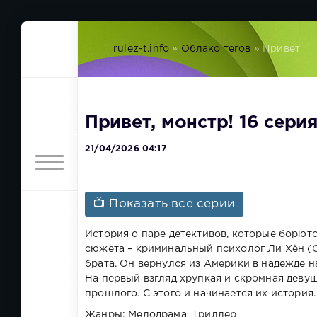
rulez-t.info
»
Облако тегов
» Привет
Привет, монстр! 16 сери
21/04/2026 04:17
📺 Показать все серии
История о паре детективов, которые борются
сюжета – криминальный психолог Ли Хён (С
брата. Он вернулся из Америки в надежде н
На первый взгляд хрупкая и скромная девуш
прошлого. С этого и начинается их история.
Жанры: Мелодрама, Триллер