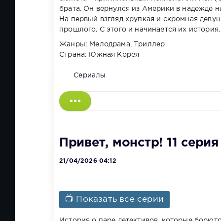
брата. Он вернулся из Америки в надежде н
На первый взгляд хрупкая и скромная девуш
прошлого. С этого и начинается их история.
Жанры: Мелодрама, Триллер
Страна: Южная Корея
Сериалы
Привет, монстр! 11 серия
21/04/2026 04:12
📺 Показать все серии
История о паре детективов, которые борются