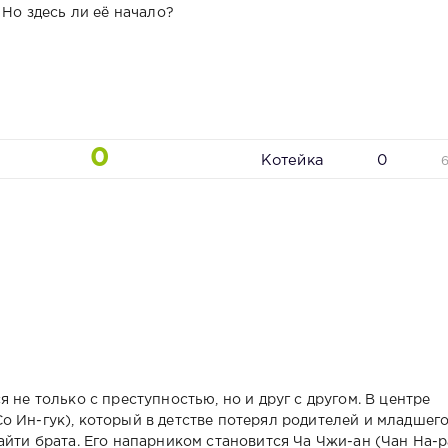
 Но здесь ли её начало?
0
Котейка
0
 не только с преступностью, но и друг с другом. В центре
о Ин-гук), который в детстве потерял родителей и младшег
айти брата. Его напарником становится Ча Чжи-ан (Чан На-р