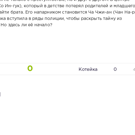
о Ин-гук), который в детстве потерял родителей и младшег
айти брата. Его напарником становится Ча Чжи-ан (Чан На-р
ка вступила в ряды полиции, чтобы раскрыть тайну из
 Но здесь ли её начало?
0
Котейка
0
я