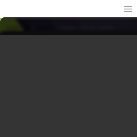
rulez-t.info
»
Сериалы
» Привет, монстр! 1 серия
Привет, монстр! 1 серия
19/04/2026 23:53
История о паре детективов, которые борются не
только с преступностью, но и друг с другом. В центре
сюжета – криминальный психолог Ли Хён (Со Ин-гук),
который в детстве потерял родителей и младшего
брата. Он вернулся из Америки в надежде найти брата.
Его напарником становится Ча Чжи-ан (Чан На-ра). На
первый взгляд хрупкая и скромная девушка вступила в
ряды полиции, чтобы раскрыть тайну из прошлого. С
этого и начинается их история. Но здесь ли её начало?
Жанры: Мелодрама, Триллер
Страна: Южная Корея