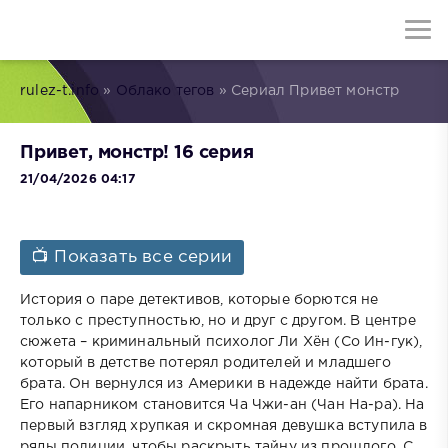
rulez-t.info
»
Облако тегов
» Сериал Привет монстр
Привет, монстр! 16 серия
21/04/2026 04:17
📺 Показать все серии
История о паре детективов, которые борются не
только с преступностью, но и друг с другом. В центре
сюжета – криминальный психолог Ли Хён (Со Ин-гук),
который в детстве потерял родителей и младшего
брата. Он вернулся из Америки в надежде найти брата.
Его напарником становится Ча Чжи-ан (Чан На-ра). На
первый взгляд хрупкая и скромная девушка вступила в
ряды полиции, чтобы раскрыть тайну из прошлого. С