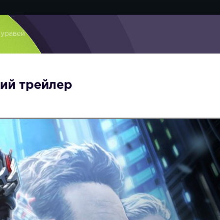
муравей
кий трейлер