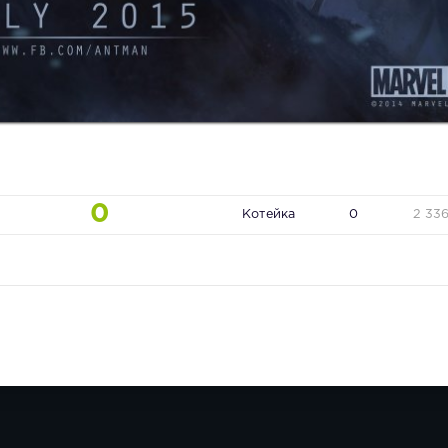
0
Котейка
0
2 33