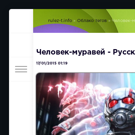
rulez-t.info
»
Облако тегов
» Человек-
Человек-муравей - Русс
17/01/2015 01:19