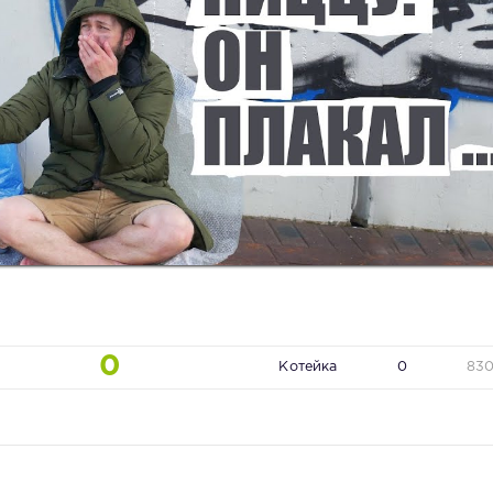
0
Котейка
0
83