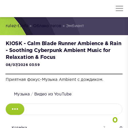
rulez-t.info
»
Облако тегов
» Эмбиент
KIOSK - Calm Blade Runner Ambience & Rain
- Soothing Cyberpunk Ambient Music for
Relaxation & Focus
08/07/2026 03:59
Приятная фокус-Музыка Ambient с дождиком.
Музыка
/
Видео из YouTube
0
Котейка
7
0