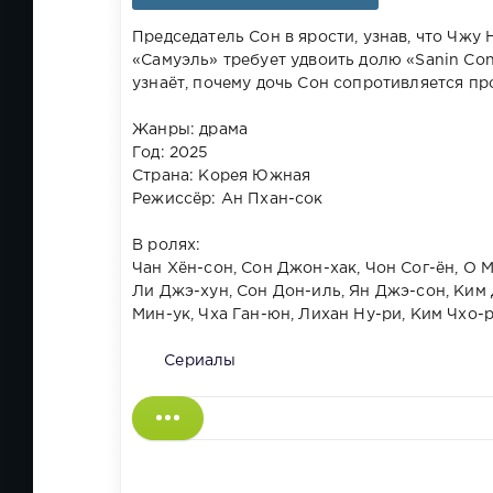
Председатель Сон в ярости, узнав, что Чж
«Самуэль» требует удвоить долю «Sanin Con
узнаёт, почему дочь Сон сопротивляется про
Жанры: драма
Год: 2025
Страна: Корея Южная
Режиссёр: Ан Пхан-сок
В ролях:
Чан Хён-сон, Сон Джон-хак, Чон Сог-ён, О М
Ли Джэ-хун, Сон Дон-иль, Ян Джэ-сон, Ким Д
Мин-ук, Чха Ган-юн, Лихан Ну-ри, Ким Чхо-
Сериалы