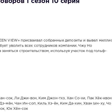
оворов 1 сезон 10 серия
REEN VIEW» присваивал собранные депозиты и вывел милли
бует уволить всех сотрудников компании. Чжу Но
а заняться строительством, используя участок под гольф-
ан-сок, Ли Джи-вон, Ким Джон-тхэ, Хан Со-хи, Пак Хёк-квон
э-мён, Чан Ин-соп, Киль Хэ-ён, Ким Да-хин, Хван Ын-ху, Чо
рок, Юк Хён-сок