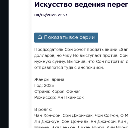
Искусство ведения перег
08/07/2026 21:57
📺 Показать все серии
Председатель Сон хочет продать акции «San
долларов, но Чжу Но выступает против. Сон
нужную сумму. Выяснив, что Сон потратил д
отправляется туда с инспекцией.
Жанры: драма
Год: 2025
Страна: Корея Южная
Режиссёр: Ан Пхан-сок
В ролях:
Чан Хён-сон, Сон Джон-хак, Чон Сог-ён, О М
Ли Джэ-хун, Сон Дон-иль, Ян Джэ-сон, Ким Д
Мин-ук, Чха Ган-юн, Лихан Ну-ри, Ким Чхо-