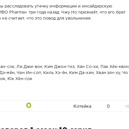
бы расследовать утечку информации и инсайдерскую
BO Pharma» три года назад. Чжу Но признаёт, что его брат
 не считает, что это повод для увольнения.
ан-сок, Ли Джи-вон, Ким Джон-тхэ, Хан Со-хи, Пак Хёк-квон
э-мён, Чан Ин-соп, Киль Хэ-ён, Ким Да-хин, Хван Ын-ху, Чо
рок, Юк Хён-сок
0
Котейка
0
1