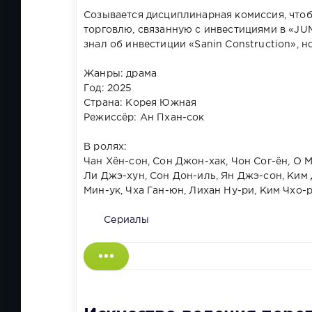
Созывается дисциплинарная комиссия, что
торговлю, связанную с инвестициями в «JUM
знал об инвестиции «Sanin Construction», но
Жанры: драма
Год: 2025
Страна: Корея Южная
Режиссёр: Ан Пхан-сок
В ролях:
Чан Хён-сон, Сон Джон-хак, Чон Сог-ён, О М
Ли Джэ-хун, Сон Дон-иль, Ян Джэ-сон, Ким Д
Мин-ук, Чха Ган-юн, Лихан Ну-ри, Ким Чхо-
Сериалы