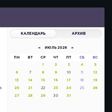
КАЛЕНДАРЬ
АРХИВ
«
ИЮЛЬ 2026
»
ПН
ВТ
СР
ЧТ
ПТ
СБ
ВС
1
2
3
4
5
6
7
8
9
10
11
12
13
14
15
16
17
18
19
а
20
21
22
23
24
25
26
27
28
29
30
31