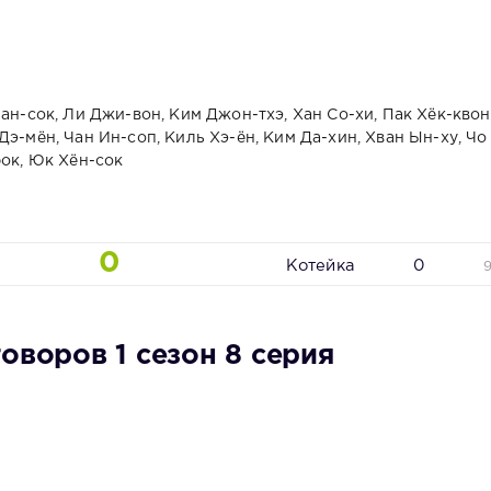
ан-сок, Ли Джи-вон, Ким Джон-тхэ, Хан Со-хи, Пак Хёк-квон
э-мён, Чан Ин-соп, Киль Хэ-ён, Ким Да-хин, Хван Ын-ху, Чо
рок, Юк Хён-сок
0
Котейка
0
оворов 1 сезон 8 серия