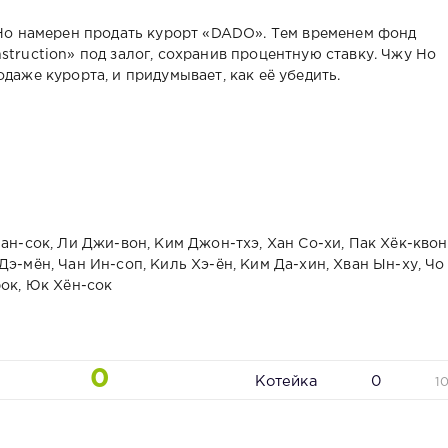
у Но намерен продать курорт «DADO». Тем временем фонд
struction» под залог, сохранив процентную ставку. Чжу Но
даже курорта, и придумывает, как её убедить.
ан-сок, Ли Джи-вон, Ким Джон-тхэ, Хан Со-хи, Пак Хёк-квон
э-мён, Чан Ин-соп, Киль Хэ-ён, Ким Да-хин, Хван Ын-ху, Чо
рок, Юк Хён-сок
0
Котейка
0
1