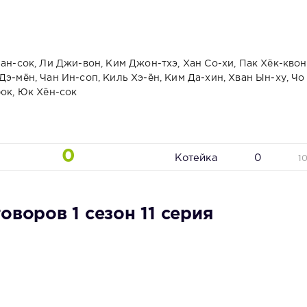
ан-сок, Ли Джи-вон, Ким Джон-тхэ, Хан Со-хи, Пак Хёк-квон
э-мён, Чан Ин-соп, Киль Хэ-ён, Ким Да-хин, Хван Ын-ху, Чо
рок, Юк Хён-сок
0
Котейка
0
1
оворов 1 сезон 11 серия