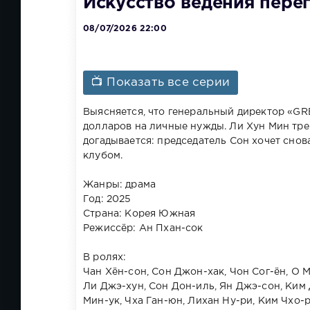
Искусство ведения перег
08/07/2026 22:00
📺 Показать все серии
Выясняется, что генеральный директор «G
долларов на личные нужды. Ли Хун Мин тре
догадывается: председатель Сон хочет снов
клубом.
Жанры: драма
Год: 2025
Страна: Корея Южная
Режиссёр: Ан Пхан-сок
В ролях:
Чан Хён-сон, Сон Джон-хак, Чон Сог-ён, О М
Ли Джэ-хун, Сон Дон-иль, Ян Джэ-сон, Ким Д
Мин-ук, Чха Ган-юн, Лихан Ну-ри, Ким Чхо-