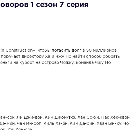
оворов 1 сезон 7 серия
in Construction», чтобы погасить долг в 50 миллионов
 поручает директору Ха и Чжу Но найти способ собрать
еньги на курорт на острове Чеджу, команда Чжу Но
ан-сок, Ли Джи-вон, Ким Джон-тхэ, Хан Со-хи, Пак Хёк-квон
э-мён, Чан Ин-соп, Киль Хэ-ён, Ким Да-хин, Хван Ын-ху, Чо
рок, Юк Хён-сок