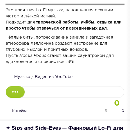
Это приятная Lo-Fi музыка, наполненная осенним
уютом и лёгкой магией.
Подходит для
творческой работы, учёбы, отдыха или
просто чтобы отвлечься от повседневных дел
.
Тёплые биты, потрескивание винила и загадочная
атмосфера Хэллоуина создают настроение для
глубоких мыслей и приятных вечеров.
Пусть
Hocus Pocus
станет вашим саундтреком для
вдохновения и спокойствия. 🍂🕯️
Музыка
/
Видео из YouTube
0
Котейка
5
0
✦ Sips and Side-Eyes — Фанковый Lo-Fi для