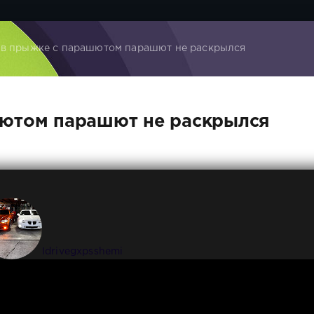
 в прыжке с парашютом парашют не раскрылся
шютом парашют не раскрылся
Idrivegxpsshemi