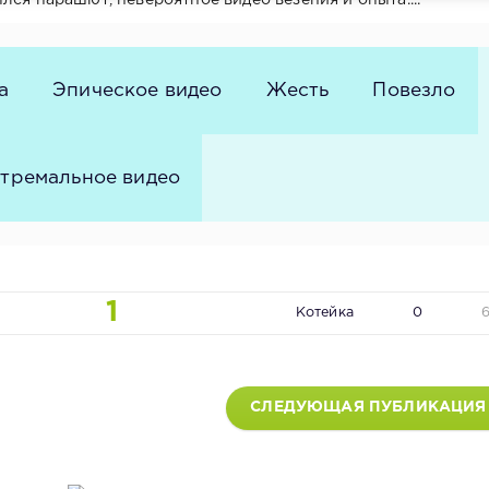
лся парашют, невероятное видео везения и опыта....
а
Эпическое видео
Жесть
Повезло
тремальное видео
1
Котейка
0
СЛЕДУЮЩАЯ ПУБЛИКАЦИЯ