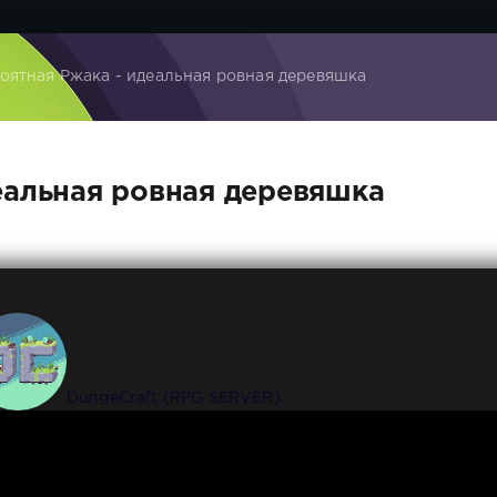
оятная Ржака - идеальная ровная деревяшка
еальная ровная деревяшка
DungeCraft (RPG SERVER)