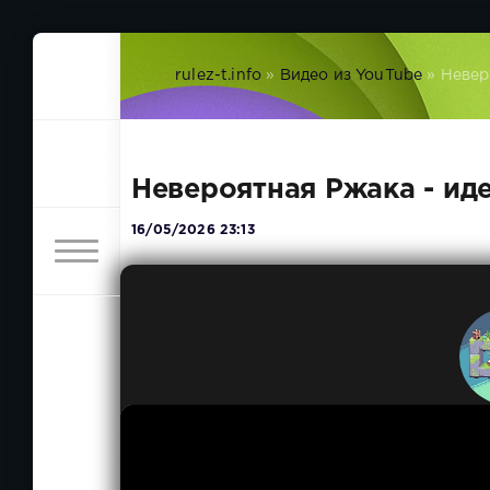
rulez-t.info
»
Видео из YouTube
» Невер
Невероятная Ржака - ид
16/05/2026 23:13