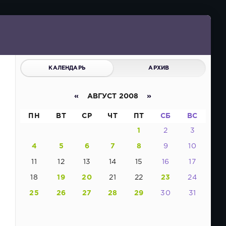
КАЛЕНДАРЬ
АРХИВ
«
АВГУСТ 2008
»
ПН
ВТ
СР
ЧТ
ПТ
СБ
ВС
1
2
3
4
5
6
7
8
9
10
11
12
13
14
15
16
17
18
19
20
21
22
23
24
25
26
27
28
29
30
31