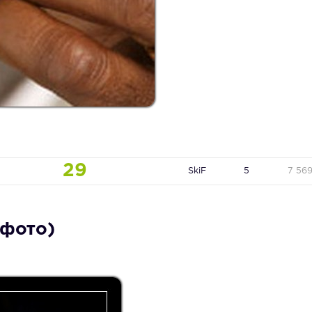
29
SkiF
5
7 56
 фото)