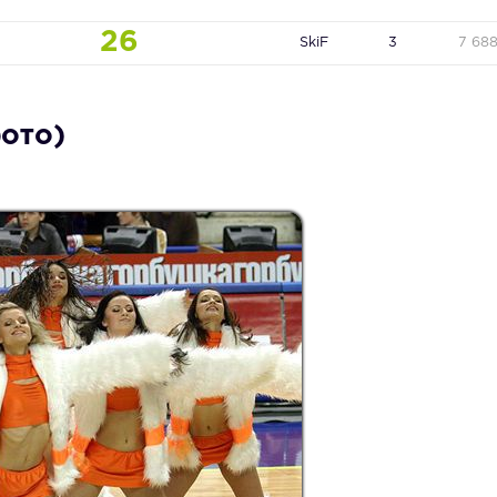
26
SkiF
3
7 68
ото)