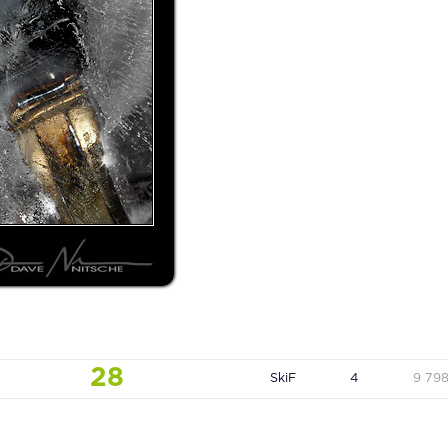
28
SkiF
4
9 79