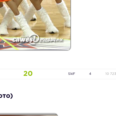
20
SkiF
4
10 72
ото)