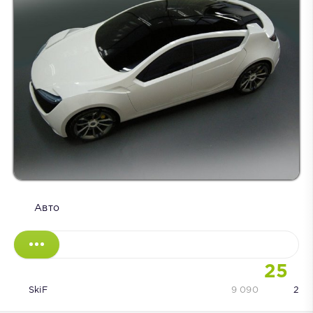
Авто
25
SkiF
9 090
2