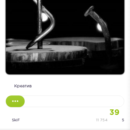
Креатив
39
SkiF
11 754
5