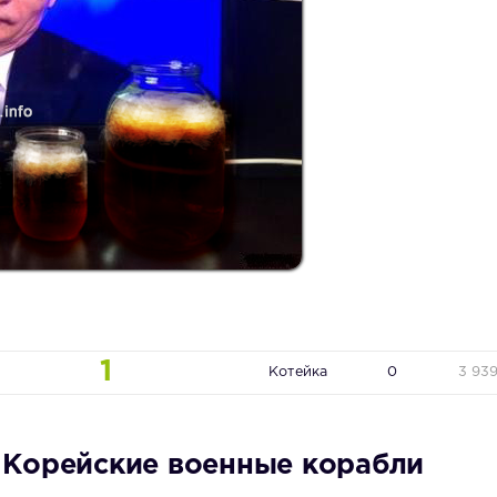
1
Котейка
0
3 93
 Корейские военные корабли