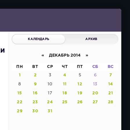
КАЛЕНДАРЬ
АРХИВ
ки
«
ДЕКАБРЬ 2014
»
ПН
ВТ
СР
ЧТ
ПТ
СБ
ВС
1
2
3
4
5
6
7
8
9
10
11
12
13
14
15
16
17
18
19
20
21
22
23
24
25
26
27
28
29
30
31