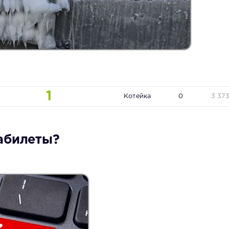
1
Котейка
0
3 37
абилеты?