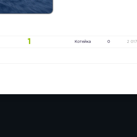
1
Котейка
0
2 01