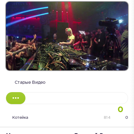
Старые Видео
0
Котейка
814
0