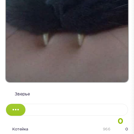
Зверье
0
Котейка
966
0