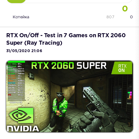
0
Котейка
807
0
RTX On/Off - Test in 7 Games on RTX 2060
Super (Ray Tracing)
31/05/2020 21:06