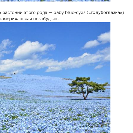
астений этого рода — baby blue-eyes («голубоглазка»).
«американская незабудка».