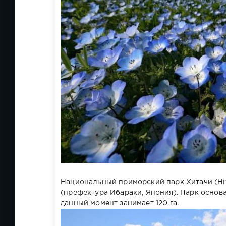
Национальный приморский парк Хитачи (Hit
(префектура Ибараки, Япония). Парк основа
данный момент занимает 120 га.