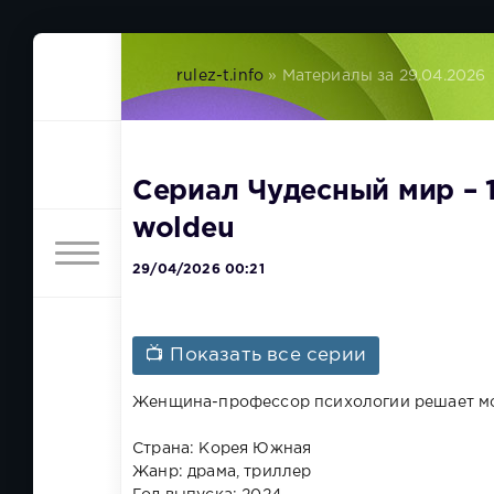
rulez-t.info
» Материалы за 29.04.2026
Сериал Чудесный мир – 1
woldeu
29/04/2026 00:21
📺 Показать все серии
Женщина-профессор психологии решает мст
Страна: Корея Южная
Жанр: драма, триллер