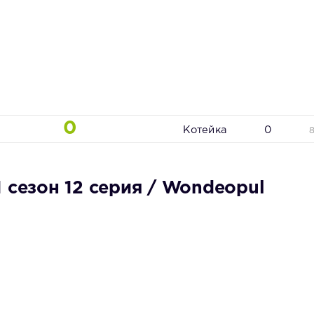
0
Котейка
0
 сезон 12 серия / Wondeopul