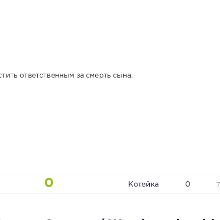
ить ответственным за смерть сына.
0
Котейка
0