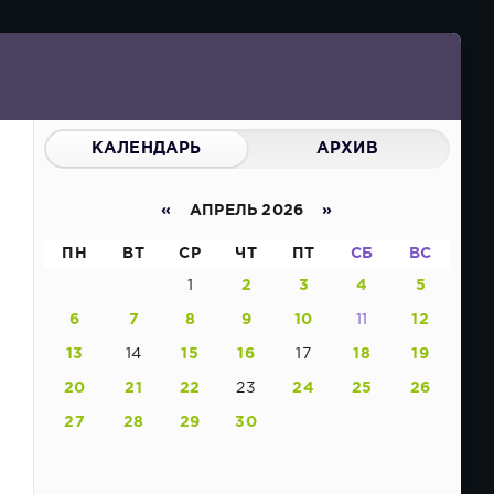
КАЛЕНДАРЬ
АРХИВ
«
АПРЕЛЬ 2026
»
ПН
ВТ
СР
ЧТ
ПТ
СБ
ВС
1
2
3
4
5
6
7
8
9
10
11
12
13
14
15
16
17
18
19
20
21
22
23
24
25
26
27
28
29
30