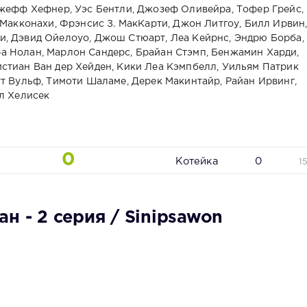
Джефф Хефнер, Уэс Бентли, Джозеф Оливейра, Тофер Грейс,
 Макконахи, Фрэнсис З. МакКарти, Джон Литгоу, Билл Ирвин
и, Дэвид Ойелоуо, Джош Стюарт, Леа Кейрнс, Эндрю Борба,
а Нолан, Марлон Сандерс, Брайан Стэмп, Бенжамин Харди,
стиан Ван дер Хейден, Кики Леа Кэмпбелл, Уильям Патрик
тт Вульф, Тимоти Шаламе, Дерек Макинтайр, Райан Ирвинг,
кл Хелисек
0
Котейка
0
1
н - 2 серия / Sinipsawon