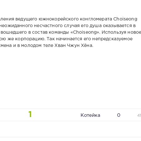
авления ведущего южнокорейского конгломерата Choiseong
 неожиданного несчастного случая его душа оказывается в
о вошедшего в состав команды «Choiseong». Используя ново
свою же корпорацию. Так начинается его непредсказуемое
мена и в молодом теле Хван Чжун Хёна.
1
Котейка
0
4