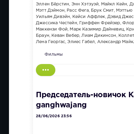
Эллен Бёрстин, Энн Хэтэуэй, Майкл Кейн, 
Мэтт Дэймон, Расс Фега, Брук Смит, Мэттью
Уильям Дивэйн, Кейси Аффлек, Дэвид Джес
Джессика Честейн, Гриффен Фрейзер, Флор
Маккензи Фой, Марк Казимир Дайневиц, Кри
Браун, Кеван Вебер, Лиам Дикинсон, Колле
Лена Георгас, Элиес Габел, Александр Май
Фильмы
Председатель-новичок Ка
ganghwajang
28/06/2026 23:56