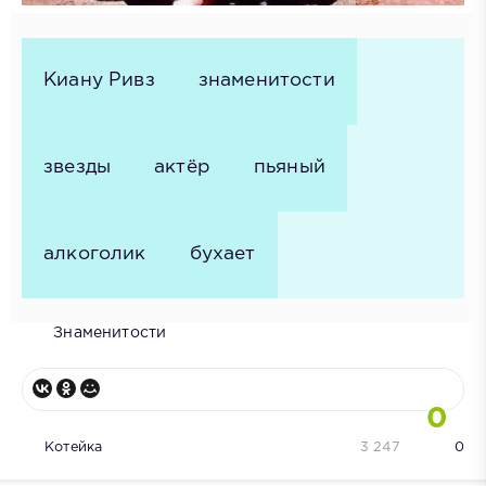
Киану Ривз
знаменитости
звезды
актёр
пьяный
алкоголик
бухает
Знаменитости
0
Котейка
3 247
0