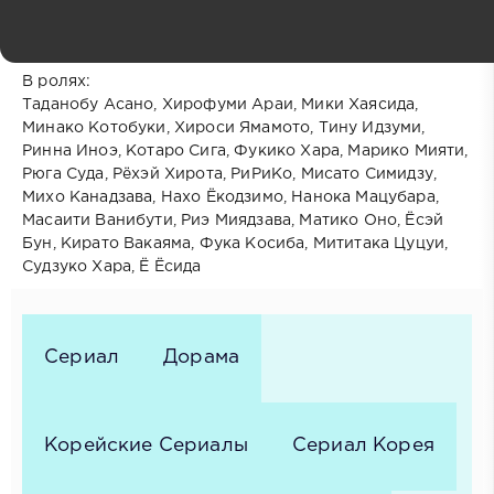
Страна: Япония, Китай
Режиссёр: Такаси Симидзу
В ролях:
Таданобу Асано, Хирофуми Араи, Мики Хаясида,
Минако Котобуки, Хироси Ямамото, Тину Идзуми,
Ринна Иноэ, Котаро Сига, Фукико Хара, Марико Мияти,
Рюга Суда, Рёхэй Хирота, РиРиКо, Мисато Симидзу,
Михо Канадзава, Нахо Ёкодзимо, Нанока Мацубара,
Масаити Ванибути, Риэ Миядзава, Матико Оно, Ёсэй
Бун, Кирато Вакаяма, Фука Косиба, Мититака Цуцуи,
Судзуко Хара, Ё Ёсида
Сериал
Дорама
Корейские Сериалы
Сериал Корея