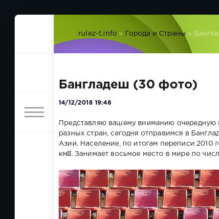
rulez-t.info
»
Города и Страны
» Бангла
Бангладеш (30 фото)
14/12/2018 19:48
Представляю вашему вниманию очередную 
разных стран, сегодня отправимся в Бангл
Азии. Население, по итогам переписи 2010 г
км². Занимает восьмое место в мире по чис