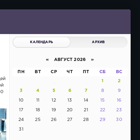
КАЛЕНДАРЬ
АРХИВ
«
АВГУСТ 2026 »
ПН
ВТ
СР
ЧТ
ПТ
СБ
ВС
дей
1
2
ой
3
4
5
6
7
8
9
00
10
11
12
13
14
15
16
17
18
19
20
21
22
23
24
25
26
27
28
29
30
31