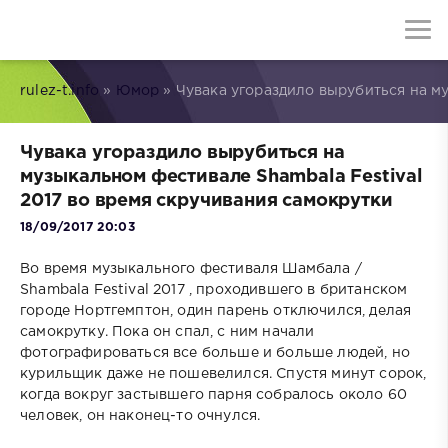
rulez-t.info
»
Юмор
» Чувака угораздило вырубиться на му
Чувака угораздило вырубиться на
музыкальном фестивале Shambala Festival
2017 во время скручивания самокрутки
18/09/2017 20:03
Во время музыкального фестиваля Шамбала /
Shambala Festival 2017 , проходившего в британском
городе Нортгемптон, один парень отключился, делая
самокрутку. Пока он спал, с ним начали
фотографироваться все больше и больше людей, но
курильщик даже не пошевелился. Спустя минут сорок,
когда вокруг застывшего парня собралось около 60
человек, он наконец-то очнулся.