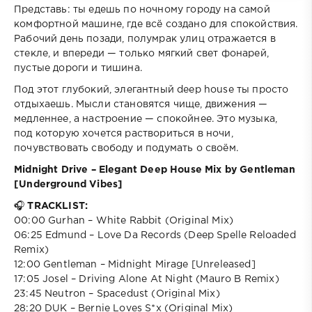
Представь: ты едешь по ночному городу на самой
комфортной машине, где всё создано для спокойствия.
Рабочий день позади, полумрак улиц отражается в
стекле, и впереди — только мягкий свет фонарей,
пустые дороги и тишина.
Под этот глубокий, элегантный deep house ты просто
отдыхаешь. Мысли становятся чище, движения —
медленнее, а настроение — спокойнее. Это музыка,
под которую хочется раствориться в ночи,
почувствовать свободу и подумать о своём.
Midnight Drive – Elegant Deep House Mix by Gentleman
[Underground Vibes]
🎧
TRACKLIST:
00:00 Gurhan – White Rabbit (Original Mix)
06:25 Edmund – Love Da Records (Deep Spelle Reloaded
Remix)
12:00 Gentleman – Midnight Mirage [Unreleased]
17:05 Josel – Driving Alone At Night (Mauro B Remix)
23:45 Neutron – Spacedust (Original Mix)
28:20 DUK – Bernie Loves S*x (Original Mix)