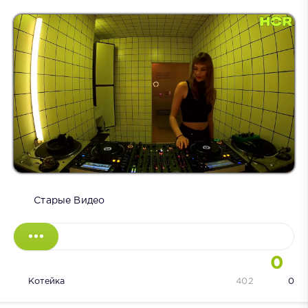
Старые Видео
0
Котейка
402
0