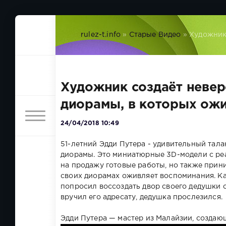
rulez-t.info
»
Старые Видео
» Художник
Художник создаёт неве
диорамы, в которых ожи
24/04/2018 10:49
51-летний Эдди Путера - удивительный тала
диорамы. Это миниатюрные 3D-модели с реа
на продажу готовые работы, но также прини
своих диорамах оживляет воспоминания. Ка
попросил воссоздать двор своего дедушки с
вручил его адресату, дедушка прослезился.
Эдди Путера — мастер из Малайзии, созда