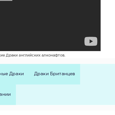
кие Драки английских алконафтов.
ные Драки
Драки Британцев
тании