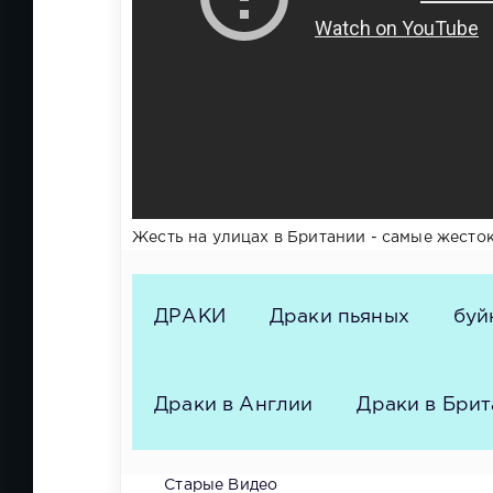
Жесть на улицах в Британии - самые жесто
ДРАКИ
Драки пьяных
буй
Драки в Англии
Драки в Бри
Старые Видео